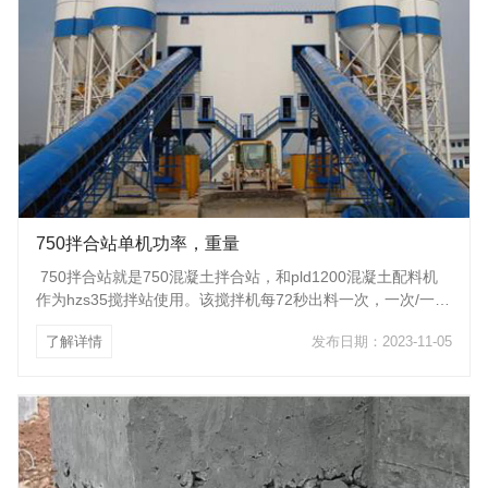
750拌合站单机功率，重量
750拌合站就是750混凝土拌合站，和pld1200混凝土配料机
作为hzs35搅拌站使用。该搅拌机每72秒出料一次，一次/一
罐/一盘出料0.75方混凝土，投资少，产量适中，特别适用于农
了解详情
发布日期：2023-11-05
村、城镇等中小型修路，建桥施工单位。 750拌合站每小时
理论产量为35立方米，一次搅拌时间为72s，一个小时可以搅
拌（3600/72）50次，但是在实际运作时搅拌机不可能一次接
一次的循环，它还要等运输车调整好位置，然后卸料，再上料
进行下一次循环，等还有其他一些花时间的工作。所以一