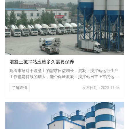
混凝土搅拌站应该多久需要保养
随着市场对于混凝土的需求日益增长，混凝土搅拌站运行生产
工作也是持续的增大，能否保证混凝土搅拌站日常正常的运
作，关键是操作和管理人员对混凝土搅拌站定期保养和维护，
了解详情
发布日期：2023-11-05
不仅只是与工程进展有关，还与工程的盈利有着密不可分的关
系。为了保证混凝土搅拌站设备正常运行，充分发挥其效益，
应对混凝土搅拌站设备进行正常的维修和保养。那么混凝土搅
拌站多长时间保养一次呢？1.混凝土公司每次使用混凝土搅拌
站前检查 检查混凝土搅拌站中的空压机自保装置是否可
靠，气压是否稳定；检查水泵引水是否加足，管路是否畅通；
料仓斗门、水泥