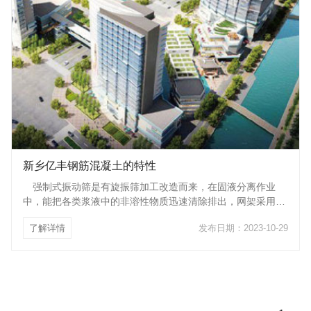
为钢筋
新乡亿丰钢筋混凝土的特性
强制式振动筛是有旋振筛加工改造而来，在固液分离作业
中，能把各类浆液中的非溶性物质迅速清除排出，网架采用子
母分离式结构，更换筛网快捷，易清洗或消毒，用户可根据要
了解详情
发布日期：2023-10-29
求选用不锈钢和碳钢两种材质，当然，价格也会有差异， 振动
筛的价格是不固定的，一般是根据振动筛的材质、生产工艺、
配件、层数、大小等决定。 新乡亿丰钢筋混凝土的特性
钢筋混凝土之所以可以共同工作是由它自身的材料性质决定
的。首先钢筋与混凝土有着近似相同的线膨胀系数，不会由环
境不同产生过大的应力