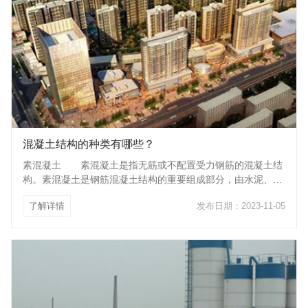
混凝土结构的种类有哪些？
素混凝土 素混凝土是指无筋或不配置受力钢筋的混凝土结
构。素混凝土是钢筋混凝土结构的重要组成部分，由水泥、砂
（细骨料）、石子（粗骨料）、矿物参合料、外加剂等，按一
了解详情
发布日期：2023-11-05
定比例混合后加一定比例的水拌制而成。普通混凝土干表观密
度为1900～2500kg/m3，是由天然砂、石作骨料制成的。当
构件的配筋率小于钢筋混凝土中纵向受力钢筋最小配筋百分率
时，应视为素混凝土结构。这种材料具有较高的抗压强度，而
抗拉强度却很低，故一般在以受压为主的结构构件中采用，如
柱墩、基础墙等。钢筋混凝土 当在混凝土中配以适量的钢
筋，