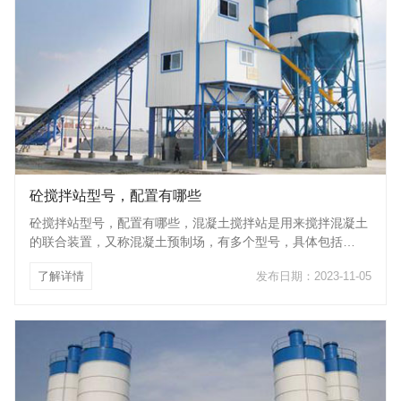
砼搅拌站型号，配置有哪些
砼搅拌站型号，配置有哪些，混凝土搅拌站是用来搅拌混凝土
的联合装置，又称混凝土预制场，有多个型号，具体包括
HZS25、HZS35、HZS50、HZS60、HZS75、HZS90、
了解详情
发布日期：2023-11-05
HZS120、HZS180、HZS240，数字的大小即代表搅拌站每小
时混凝土的理论生产量。不同型号的混凝土搅拌站根据不同的
标准又被分成了很多类别，常见的分类标准是按照使用目的
分，可分为商品混凝土搅拌站和工程混凝土搅拌站。 商品混
凝土搅拌站是以商用目的为主的混凝土搅拌设备，应该具备高
效性和经济性，同时