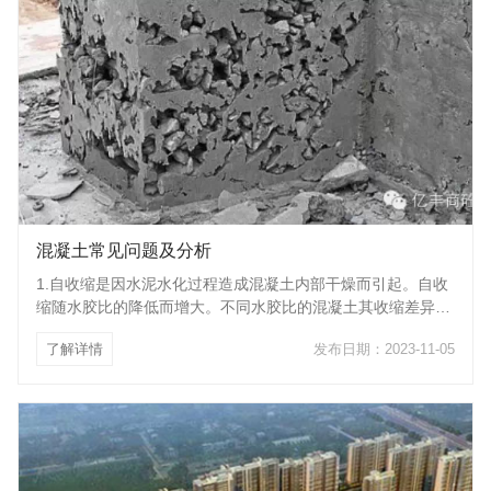
混凝土常见问题及分析
1.自收缩是因水泥水化过程造成混凝土内部干燥而引起。自收
缩随水胶比的降低而增大。不同水胶比的混凝土其收缩差异主
要发生在早期（1小时前），自收缩的增长速度随龄期的增加
了解详情
发布日期：2023-11-05
而逐渐减慢。