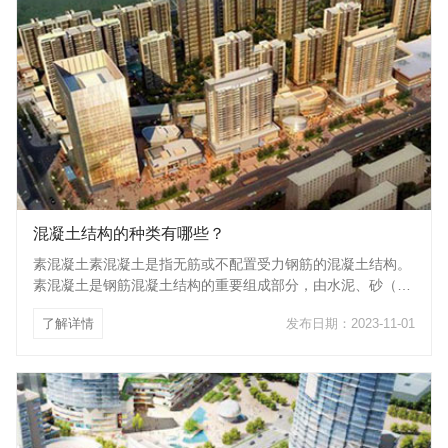
混凝土结构的种类有哪些？
素混凝土素混凝土是指无筋或不配置受力钢筋的混凝土结构。
素混凝土是钢筋混凝土结构的重要组成部分，由水泥、砂（细
骨料）、石子（粗骨料）、矿物参合料、外加剂等，按一定比
了解详情
发布日期：2023-11-01
例混合后加一定比例的水拌制而成。普通混凝土干表观密度为
1900～2500kg/m3，是由天然砂、石作骨料制成的。当构件
的配筋率小于钢筋混凝土中纵向受力钢筋最小配筋百分率时，
应视为素混凝土结构。这种材料具有较高的抗压强度，而抗拉
强度却很低，故一般在以受压为主的结构构件中采用，如柱
墩、基础墙等。钢筋混凝土当在混凝土中配以适量的钢筋，则