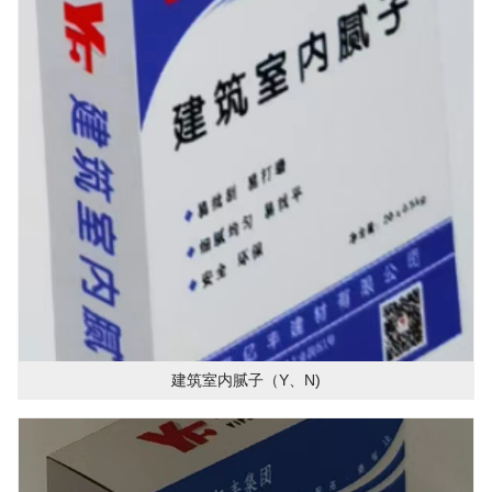
建筑室内腻子（Y、N)