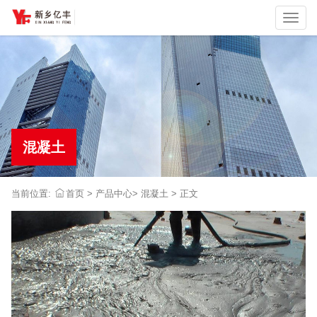
切
换
混凝土
当前位置:
首页
>
产品中心
>
混凝土
>
正文